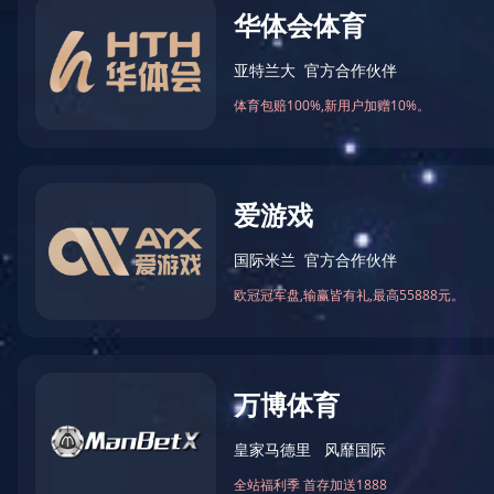
荣誉资质
产 品 类 别
固定式升降作业平台
导轨式升降作业平台
剪叉式升降作业平台
固定式装卸平台
固定式液压升降台（大吨位）
（汽车）专用升降平台
残疾人升降平台
往复式智能提升机
高空作业平台