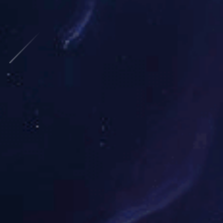
联系我们
乐鱼（中国）
联系人：周伟国
电 话：0512-65797651
手 机：18662163799
Q Q ：894946249 1556550060
邮 箱：894946249@qq.com
网 址：http://www.thevalentineday.com
地址：苏州市相城区望亭镇迎湖工
业园新浪中路6号
产品中心
服务支持
关于我们