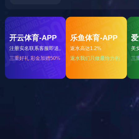
牵引式高空作业平台
自行式高空作业台
全电动高作业平台
铝合金高空作业平台
车载式高空作业平台
非标定制型升降台
非标定制型升降台
液压登车桥
移动式登车桥（常规）
移动式登车桥（支腿）
固定式登车桥