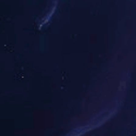
联系我们
乐鱼（中国）
联系人：周伟国
电 话：0512-65797651
手 机：18662163799
Q Q ：894946249 1556550060
邮 箱：894946249@qq.com
网 址：http://www.thevalentineday.com
地址：苏州市相城区望亭镇迎湖工
业园新浪中路6号
产品中心
服务支持
关于我们