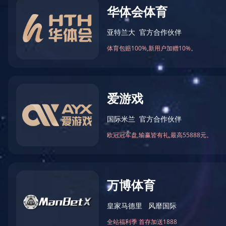
荣誉资质
产 品 类 别
固定式升降作业平台
导轨式升降作业平台
剪叉式升降作业平台
固定式装卸平台
固定式液压升降台（大吨位）
（汽车）专用升降平台
残疾人升降平台
往复式智能提升机
高空作业平台